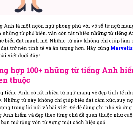
g Anh là một ngôn ngữ phong phú với vô số từ ngữ mang 
 những từ phổ biến, vẫn còn rất nhiều
những từ tiếng A
ức biểu đạt mạnh mẽ. Những từ này không chỉ giúp làm
 đạt trở nên tinh tế và ấn tượng hơn. Hãy cùng
Marveli
bài viết dưới đây!
ng hợp 100+ những từ tiếng Anh hiế
en thuộc
g tiếng Anh, có rất nhiều từ ngữ mang vẻ đẹp tinh tế như
. Những từ này không chỉ giúp biểu đạt cảm xúc, suy n
ượng trong lời nói và bài viết. Để dễ dàng ghi nhớ và ứ
g Anh hiếm và đẹp theo từng chủ đề quen thuộc như cuộc
 bạn mở rộng vốn từ vựng một cách hiệu quả.