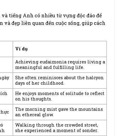
và tiếng Anh có nhiều từ vựng độc đáo để
 và đẹp liên quan đến cuộc sống, giúp cách
Ví dụ
Achieving eudaimonia requires living a
meaningful and fulfilling life.
ngày
She often reminisces about the halcyon
days of her childhood.
tích
He enjoys moments of solitude to reflect
on his thoughts.
The morning mist gave the mountains
thực
an ethereal glow.
có
Walking through the crowded street,
nh
she experienced a moment of sonder.