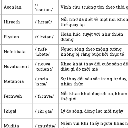
/i
Aeonian
Vĩnh cửu, trường tồn theo thời 
ˈoʊniən/
Nỗi nhớ da diết về một nơi khô
Hiraeth
/ˈhɪraɪθ/
thể quay lại
Hoàn hảo, tuyệt vời như thiên
Elysian
/ɪˈlɪziən/
đường
/ˌnɛfə
Người sống theo mộng tưởng,
Nefelibata
ˈlɪbətə/
không bị ràng buộc bởi thực tế
/ˌnoʊvə
Khao khát thay đổi cuộc sống để
Novaturient
ˈtʊriənt/
điều gì đó mới mẻ
/ˌmɛtə
Sự thay đổi sâu sắc trong tư duy,
Metanoia
ˈnɔɪə/
nhận thức
Nỗi khao khát được đi xa, khám
Fernweh
/ˈfɛrnveɪ/
thế giới
Ikigai
/ˌɪkɪˈɡaɪ/
Lý do sống, động lực mỗi ngày
Niềm vui khi thấy người khác 
Mudita
/ˈmuːdɪtə/