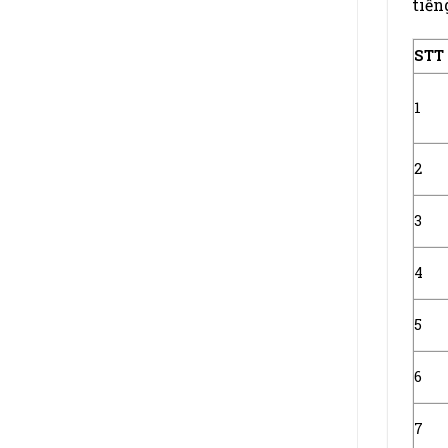
tiến
STT
1
2
3
4
5
6
7