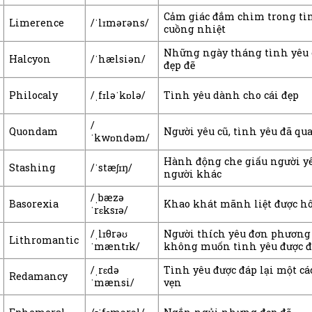
Cảm giác đắm chìm trong tì
Limerence
/ˈlɪmərəns/
cuồng nhiệt
Những ngày tháng tình yêu
Halcyon
/ˈhælsiən/
đẹp đẽ
Philocaly
/ˌfɪləˈkɒlə/
Tình yêu dành cho cái đẹp
/
Quondam
Người yêu cũ, tình yêu đã qu
ˈkwɒndəm/
Hành động che giấu người y
Stashing
/ˈstæʃɪŋ/
người khác
/ˌbæzə
Basorexia
Khao khát mãnh liệt được hô
ˈrɛksɪə/
/ˌlɪθrəʊ
Người thích yêu đơn phươn
Lithromantic
ˈmæntɪk/
không muốn tình yêu được đ
/ˌrɛdə
Tình yêu được đáp lại một cá
Redamancy
ˈmænsi/
vẹn