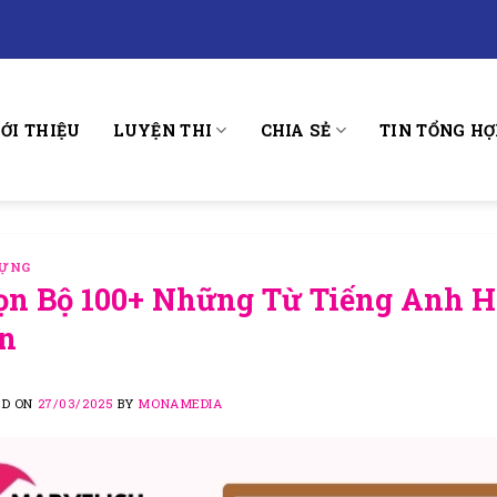
IỚI THIỆU
LUYỆN THI
CHIA SẺ
TIN TỔNG HỢ
VỰNG
ọn Bộ 100+ Những Từ Tiếng Anh Hi
n
ED ON
27/03/2025
BY
MONAMEDIA