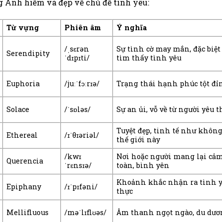
g Anh hiếm và đẹp về chủ đề tình yêu:
Từ vựng
Phiên âm
Ý nghĩa
/ˌsɛrən
Sự tình cờ may mắn, đặc biệt
Serendipity
ˈdɪpɪti/
tìm thấy tình yêu
Euphoria
/juːˈfɔːrɪə/
Trạng thái hạnh phúc tột đỉ
Solace
/ˈsɒləs/
Sự an ủi, vỗ về từ người yêu 
Tuyệt đẹp, tinh tế như không
Ethereal
/ɪˈθɪəriəl/
thế giới này
/kwɪ
Nơi hoặc người mang lại cảm
Querencia
ˈrɛnsɪə/
toàn, bình yên
Khoảnh khắc nhận ra tình y
Epiphany
/ɪˈpɪfəni/
thực
Mellifluous
/məˈlɪflʊəs/
Âm thanh ngọt ngào, du dươ