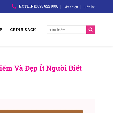
HOTLINE:
098 822 9091
Giới thiệu
Liên hệ
Tìm
P
CHÍNH SÁCH
kiếm:
ếm Và Đẹp Ít Người Biết