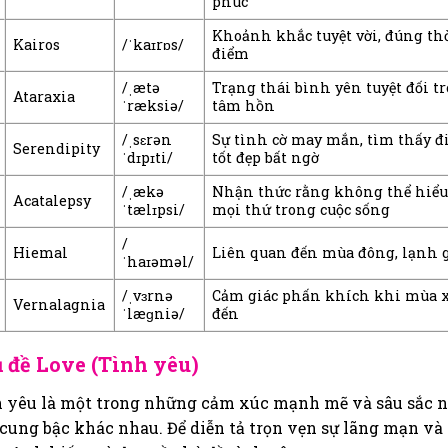
phúc
Khoảnh khắc tuyệt vời, đúng th
Kairos
/ˈkaɪrɒs/
điểm
/ˌætə
Trạng thái bình yên tuyệt đối t
Ataraxia
ˈræksiə/
tâm hồn
/ˌsɛrən
Sự tình cờ may mắn, tìm thấy đ
Serendipity
ˈdɪpɪti/
tốt đẹp bất ngờ
/ˌækə
Nhận thức rằng không thể hiểu
Acatalepsy
ˈtælɪpsi/
mọi thứ trong cuộc sống
/
Hiemal
Liên quan đến mùa đông, lạnh 
ˈhaɪəməl/
/ˌvɜrnə
Cảm giác phấn khích khi mùa 
Vernalagnia
ˈlæɡniə/
đến
 đề Love (Tình yêu)
 yêu là một trong những cảm xúc mạnh mẽ và sâu sắc n
cung bậc khác nhau. Để diễn tả trọn vẹn sự lãng mạn v