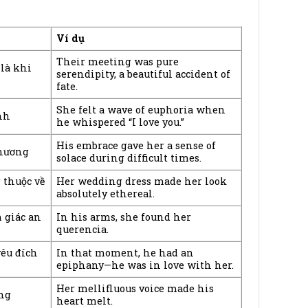
Ví dụ
Their meeting was pure
 là khi
serendipity, a beautiful accident of
fate.
She felt a wave of euphoria when
nh
he whispered “I love you.”
His embrace gave her a sense of
thương
solace during difficult times.
 thuộc về
Her wedding dress made her look
absolutely ethereal.
 giác an
In his arms, she found her
querencia.
êu đích
In that moment, he had an
epiphany—he was in love with her.
Her mellifluous voice made his
ng
heart melt.