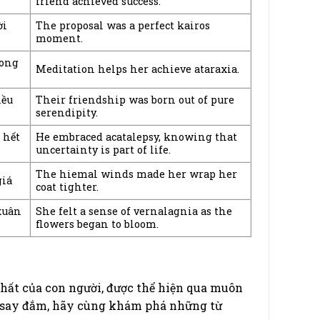
friend achieved success.
ời
The proposal was a perfect kairos
moment.
rong
Meditation helps her achieve ataraxia.
iều
Their friendship was born out of pure
serendipity.
 hết
He embraced acatalepsy, knowing that
uncertainty is part of life.
The hiemal winds made her wrap her
giá
coat tighter.
xuân
She felt a sense of vernalagnia as the
flowers began to bloom.
hất của con người, được thể hiện qua muôn
à say đắm, hãy cùng khám phá những từ