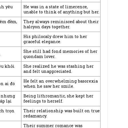
nh yêu
He was in a state of limerence,
unable to think of anything but her.
 êm đềm,
They always reminisced about their
halcyon days together.
His philocaly drew him to her
graceful elegance.
She still had fond memories of her
a
quondam lover.
êu khỏi
She realized he was stashing her
and felt unappreciated.
He felt an overwhelming basorexia
n ai đó
when he saw her smile.
g nhưng
Being lithromantic, she kept her
áp lại
feelings to herself.
ch trọn
Their relationship was built on true
redamancy.
Their summer romance was