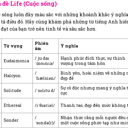
 đề Life (Cuộc sống)
 sống luôn đầy màu sắc với những khoảnh khắc ý nghĩa 
 tả điều đó. Hãy cùng khám phá những từ tiếng Anh hiếm
 đạt của bạn trở nên tinh tế và sâu sắc hơn.
Phiên
Từ vựng
Ý nghĩa
âm
/ˌjuːdaɪ
Hạnh phúc đích thực, sự thịnh
Eudaimonia
ˈmoʊniə/
vượng trong tâm hồn
/
Bình yên, hoài niệm về những 
Halcyon
ˈhælsiən/
đẹp đẽ
Sự cô độc nhưng mang ý nghĩa 
Solitude
/ˈsɒlɪtuːd/
cực
Ethereal
/ɪˈθɪəriəl/
Thanh tao, đẹp đến mức không 
/
Nhận thức rằng mỗi người đều 
Sonder
ˈsɒndə(r)/
một cuộc sống phức tạp như mì