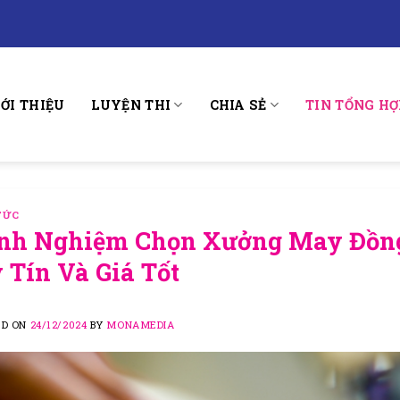
IỚI THIỆU
LUYỆN THI
CHIA SẺ
TIN TỔNG HỢ
TỨC
nh Nghiệm Chọn Xưởng May Đồng
 Tín Và Giá Tốt
ED ON
24/12/2024
BY
MONAMEDIA