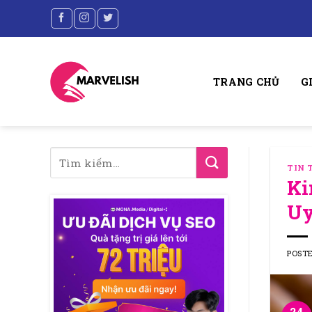
Skip
to
content
TRANG CHỦ
G
TIN 
Ki
Uy
POST
24