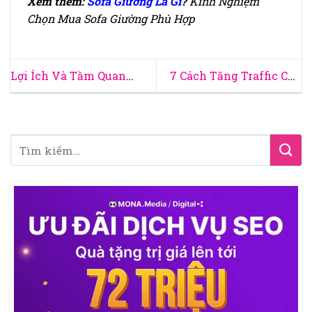
Xem thêm:
Sofa Giường Là Gì
?
Kinh Nghiệm
Chọn Mua Sofa Giường Phù Hợp
Lợi Ích Và Tầm Quan
7 Cách Tăng Traffic Cho
Trọng Của Tiếng Anh
Website Hiệu Quả, Bền
Trong Doanh Nghiệp Hiện
Vững Và Miễn Phí
Nay