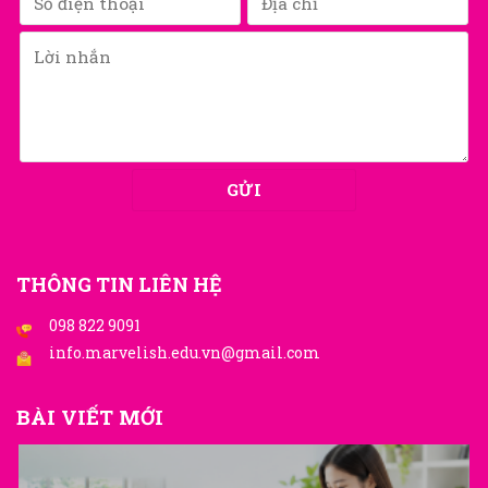
THÔNG TIN LIÊN HỆ
098 822 9091
info.marvelish.edu.vn@gmail.com
BÀI VIẾT MỚI