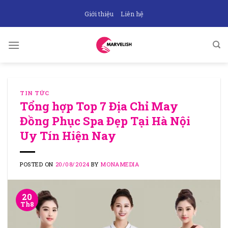
Skip
Giới thiệu
Liên hệ
to
content
TIN TỨC
Tổng hợp Top 7 Địa Chỉ May
Đồng Phục Spa Đẹp Tại Hà Nội
Uy Tín Hiện Nay
POSTED ON
20/08/2024
BY
MONAMEDIA
20
Th8