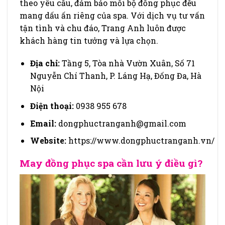
theo yêu cầu, đảm bảo mỗi bộ đồng phục đều
mang dấu ấn riêng của spa. Với dịch vụ tư vấn
tận tình và chu đáo, Trang Anh luôn được
khách hàng tin tưởng và lựa chọn.
Địa
chỉ:
Tầng 5, Tòa nhà Vườn Xuân, Số 71
Nguyễn Chí Thanh, P. Láng Hạ, Đống Đa, Hà
Nội
Điện thoại:
0938 955 678
Email:
dongphuctranganh@gmail.com
Website:
https://www.dongphuctranganh.vn/
May đồng phục spa cần lưu ý điều gì?