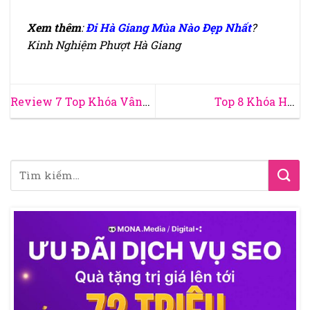
Xem thêm
:
Đi Hà Giang Mùa Nào Đẹp Nhất
?
Kinh Nghiệm Phượt Hà Giang
Review 7 Top Khóa Vân
Top 8 Khóa Học
Tay Cửa Nhôm Xingfa
Marketing Miễn Phí Chất
Chất Lượng Giá Tốt Hiện
Lượng Cho Người Mới Bắt
Nay
Đầu