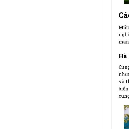
Cá
Miền
nghi
mang
Hà 
Cung
nhưn
và t
biển
cung