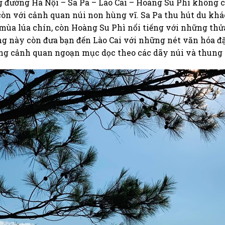
 đường Hà Nội – Sa Pa – Lào Cai – Hoàng Su Phì không 
òn với cảnh quan núi non hùng vĩ. Sa Pa thu hút du khác
mùa lúa chín, còn Hoàng Su Phì nổi tiếng với những thử
g này còn đưa bạn đến Lào Cai với những nét văn hóa đặ
g cảnh quan ngoạn mục dọc theo các dãy núi và thung 