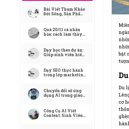
Bài Viết Tham Khảo
Đời Sống, Sản Phẩm,
Dịch Vụ Phổ Biến
Miền
Quà 20/11 cá nhân
ngàn
hóa: cách làm thầy
cô nhớ mãi
nhữn
nhữn
Dạy học theo dự án:
bật 
Giúp sinh viên hiểu
tích hợp AI qua bài
tượn
toán tự động hóa quy
trình
Dạy SEO thực hành
Du
trong lớp marketing:
cách dùng công cụ ai
để mô phỏng dự án
Du l
thật
Chuyển đổi số ứng
Lèng
dụng AI trong giáo
dục: Công ty digital
cơ h
marketing đang dạy
thốn
gì cho ngành đào
Công Cụ AI Viết
tạo?
Content: Sinh Viên
ghền
Truyền Thông Cần
hành
Biết Dùng Đúng Cách