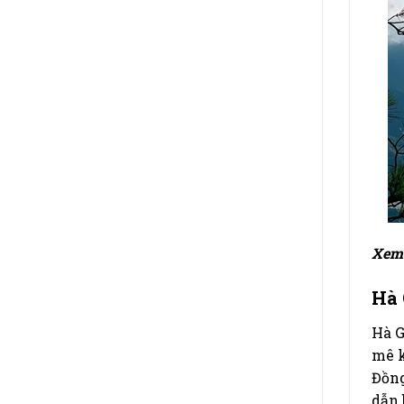
Xem
Hà 
Hà G
mê k
Đồng
dẫn 