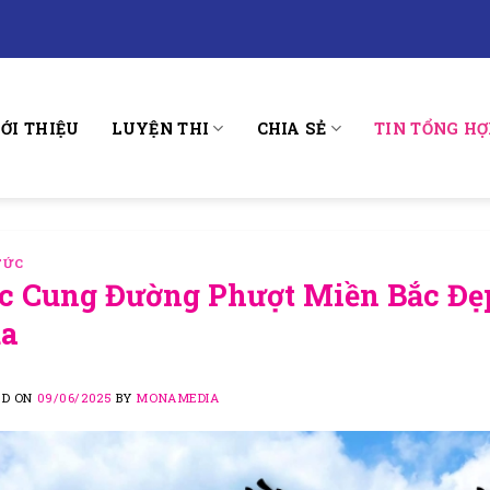
IỚI THIỆU
LUYỆN THI
CHIA SẺ
TIN TỔNG HỢ
TỨC
c Cung Đường Phượt Miền Bắc Đẹ
a
ED ON
09/06/2025
BY
MONAMEDIA