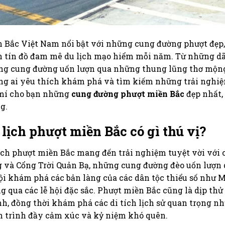
 Bắc Việt Nam nổi bật với những cung đường phượt đẹp,
 tín đồ đam mê du lịch mạo hiểm mỗi năm. Từ những dãy
g cung đường uốn lượn qua những thung lũng thơ mộng,
g ai yêu thích khám phá và tìm kiếm những trải nghiệm
mí cho bạn những
cung đường phượt miền Bắc
đẹp nhất,
g.
 lịch phượt miền Bắc có gì thú vị?
ịch phượt miền Bắc mang đến trải nghiệm tuyệt vời với
 và Cổng Trời Quản Bạ, những cung đường đèo uốn lượn 
ội khám phá các bản làng của các dân tộc thiểu số như M
g qua các lễ hội đặc sắc. Phượt miền Bắc cũng là dịp t
h, đồng thời khám phá các di tích lịch sử quan trọng n
 trình đầy cảm xúc và kỷ niệm khó quên.