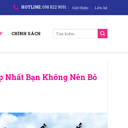
HOTLINE:
098 822 9091
Giới thiệu
Liên hệ
Tìm
P
CHÍNH SÁCH
kiếm:
p Nhất Bạn Không Nên Bỏ