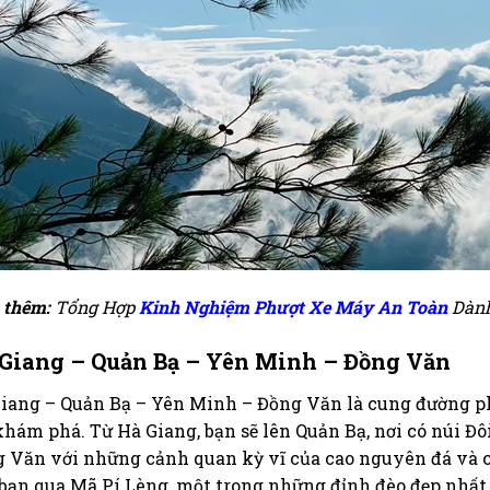
 thêm:
Tổng Hợp
Kinh Nghiệm Phượt Xe Máy An Toàn
Dành
Giang – Quản Bạ – Yên Minh – Đồng Văn
iang – Quản Bạ – Yên Minh – Đồng Văn là cung đường ph
hám phá. Từ Hà Giang, bạn sẽ lên Quản Bạ, nơi có núi Đô
 Văn với những cảnh quan kỳ vĩ của cao nguyên đá và c
bạn qua Mã Pí Lèng, một trong những đỉnh đèo đẹp nhất