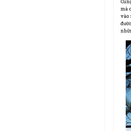
Cung
mà c
vào 
đườn
nhữn