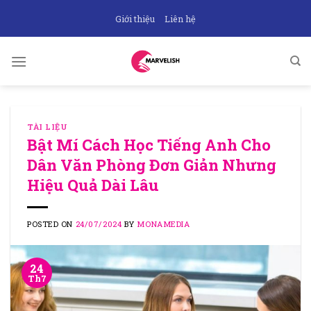
Skip
Giới thiệu
Liên hệ
to
content
TÀI LIỆU
Bật Mí Cách Học Tiếng Anh Cho
Dân Văn Phòng Đơn Giản Nhưng
Hiệu Quả Dài Lâu
POSTED ON
24/07/2024
BY
MONAMEDIA
24
Th7